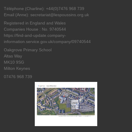
Téléphone (Charline): +44(0)7476 968 739
Email (Anne): secretariat@lespoussins.org.uk
Registered in England and Wales
Companies House : No. 9740544
https://find-and-update.company-
information.service.gov.uk/company/09740544
Oakgrove Primary School
Altas Way
MK10 9SG
Milton Keynes
07476 968 739